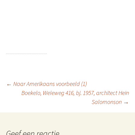
Berichtnavigatie
←
Naar Amerikaans voorbeeld (1)
Boekelo, Weleweg 416, bj. 1957, architect Hein
Salomonson
→
Geef een reactie