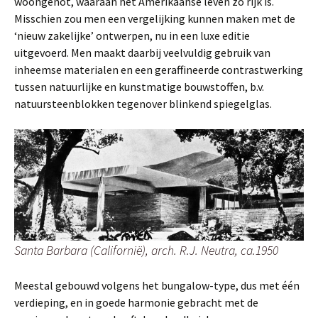
woongenot, waaraan het Amerikaanse leven zo rijk is.
Misschien zou men een vergelijking kunnen maken met de
‘nieuw zakelijke’ ontwerpen, nu in een luxe editie
uitgevoerd. Men maakt daarbij veelvuldig gebruik van
inheemse materialen en een geraffineerde contrastwerking
tussen natuurlijke en kunstmatige bouwstoffen, b.v.
natuursteenblokken tegenover blinkend spiegelglas.
Santa Barbara (Californië), arch. R.J. Neutra, ca.1950
Meestal gebouwd volgens het bungalow-type, dus met één
verdieping, en in goede harmonie gebracht met de