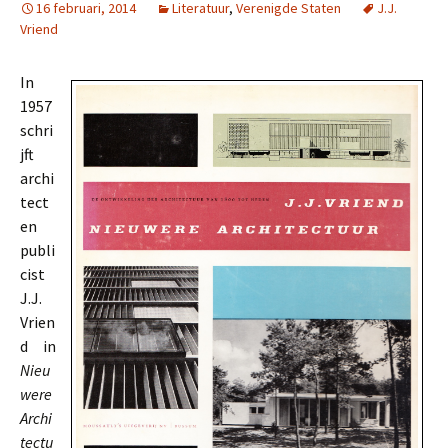
16 februari, 2014
Literatuur
,
Verenigde Staten
J.J.
Vriend
In
1957
schri
jft
archi
tect
en
publi
cist
J.J.
Vrien
d in
Nieu
were
Archi
tectu