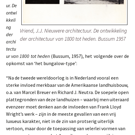
ur. De
ontwi
kkeli
ng
Vriend, J.J. Nieuwere architectuur. De ontwikkeling
der
der architectuur van 1800 tot heden. Bussum 1957
archi
tectu
ur van 1800 tot heden
(Bussum, 1957), het volgende over de
opkomst van ‘het bungalow-type’:
“Na de tweede wereldoorlog is in Nederland vooral een
sterke invloed merkbaar van de Amerikaanse landhuisbouw,
o.a. van Marcel Breuer en Richard J. Neutra. De soepele open
plattegronden van deze landhuizen – waarbij men uiteraard
evenzeer moet denken aan de invloeden van Frank Lloyd
Wright’s werk – zijn in de meeste gevallen van een vrij
luxueus karakter, niet in de zin van protserig uiterlijk
vertoon, maar door de toepassing van velerlei vormen van